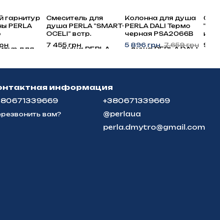
 гарнитур
Смеситель для
Колонна для душа
Сме
ны PERLA
душа PERLA "SMART-
PERLA DALI Термо
"PET
о
OCELI" встр.
черная PSA2066B
коло
лем
квадрат. САТИН/
лат
грн
7 455 грн
5 896 грн
7 659 грн
9 92
арами и
Нержавеющая
PSK
тным
сталь 2 реж.
 PSA2098
PSS7755
онтактная информация
380671339669
+380671339669
@perlaua
резвонить вам?
perla.dmytro@gmail.com