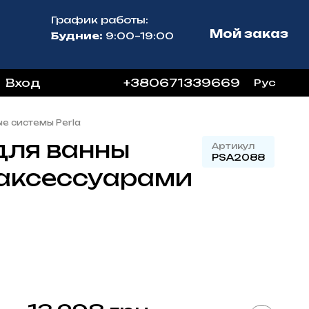
График работы:
Мой заказ
Будние:
9:00–19:00
Вход
+380671339669
Рус
е системы Perla
для ванны
Артикул
PSA2088
 аксессуарами