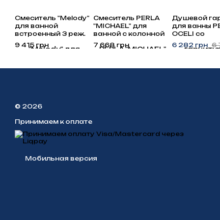
Смеситель "Melody"
Смеситель PERLA
Душевой га
для ванной
"MICHAEL" для
для ванны P
встроенный 3 реж.
ванной с колонной
OCELI со
PSK6725
хром с/акс. латунь
смесителем 
9 415 грн
7 668 грн
6 282 грн
6 
квадратный
PSK6718
аксессуара
нержавеющ
сталь PSS1
© 2026
Принимаем к оплате
Мобильная версия