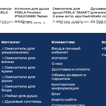
рнитур
Колонна для душа
Смеситель для
Душевый
ERLA
PERLA Picasso
душа PERLA "SMART"
для ван
(PSA2068В) Термо
2-реж. встр. круглый
Attello с
и
черная
ЧОРНЫЙ 2 реж.
смесите
708 грн
9 533 грн
7 460 грн
7 998 грн
22 702 
ми
PSS7855B
аксессу
ая
поворо
504
изливом
Каталог
Клиентам
К
💧Смеситель для
Вход в личный
+
умывальника
кабинет
Пе
💧Смесители для
Каталог
ванны
О нас
💧Смесители для
Доставка и оплата
кухни
Обмен, возврат и
💧Смесители для
гарантия
душа
Контактная
💧Смесители для
информация
биде
Блог
💧Лейки для душа
Карта сайта
💧Душевые системы
Сотрудничество