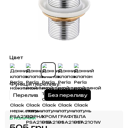
Цвет
Функція переливу:
Перелив
Без переливу
В наличии
505 грн