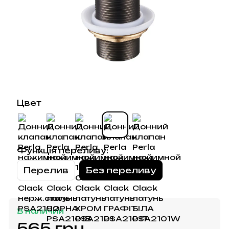
Цвет
Функція переливу:
Перелив
Без переливу
В наличии
565 грн