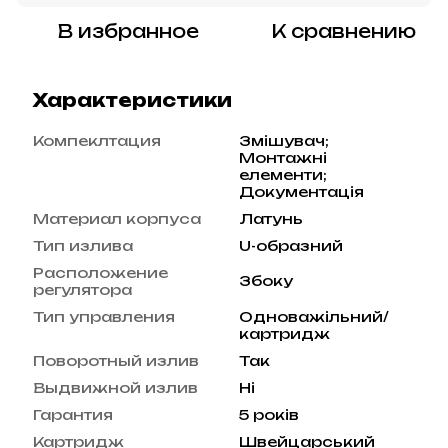
В избранное
К сравнению
Характеристики
Компеклтация
Змішувач;
Монтажні
елементи;
Документація
Материал корпуса
Латунь
Тип излива
U-образний
Расположение
Збоку
регулятора
Тип управления
Одноважільний/
картридж
Поворотный излив
Так
Выдвижной излив
Ні
Гарантия
5 років
Картридж
Швейцарський