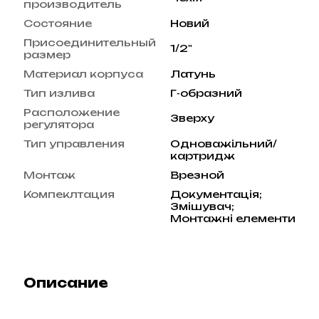
производитель
Состояние
Новий
Присоединительный
1/2"
размер
Материал корпуса
Латунь
Тип излива
Г-образний
Расположение
Зверху
регулятора
Тип управления
Одноважільний/
картридж
Монтаж
Врезной
Компеклтация
Документація;
Змішувач;
Монтажні елементи
Описание