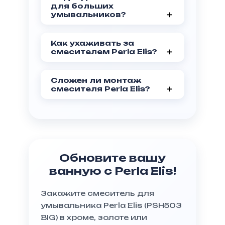
предоставляется гарантия 5
для больших
лет, что подтверждает его
умывальников?
надежность.
Да, высота излива 217 мм и
длина 145 мм идеально
Как ухаживать за
подходят для умывальников
смесителем Perla Elis?
любого размера.
Глянцевая поверхность легко
очищается мягкой тканью и
Сложен ли монтаж
моющими средствами.
смесителя Perla Elis?
Нет, врезной монтаж
обеспечивает быструю и
простую установку.
Обновите вашу
ванную с Perla Elis!
Закажите смеситель для
умывальника Perla Elis (PSH503
BIG) в хроме, золоте или