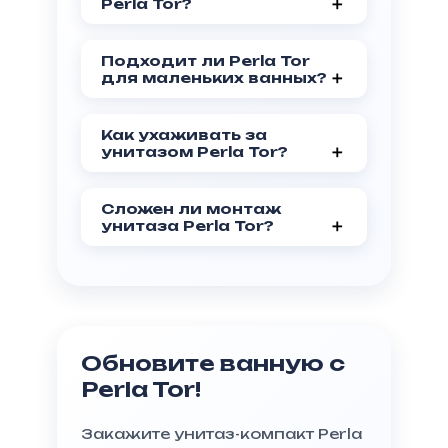
Perla Tor?
На унитаз-компакт Perla Tor
(PST77722) предоставляется
Подходит ли Perla Tor
гарантия 12 месяцев, что
для маленьких ванных?
подтверждает его
Да, компактная конструкция
надежность.
Perla Tor идеально подходит
Как ухаживать за
для небольших ванных
унитазом Perla Tor?
комнат.
Гладкая керамическая
поверхность легко
Сложен ли монтаж
очищается стандартными
унитаза Perla Tor?
моющими средствами.
Нет, напольная конструкция
обеспечивает быстрый и
простой монтаж.
Обновите ванную с
Perla Tor!
Закажите унитаз-компакт Perla