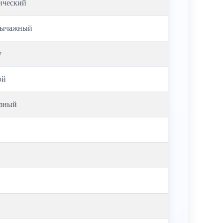
ический
рычажный
у
ой
азный