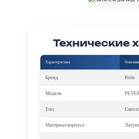
Технические 
Характеристика
Описани
Бренд
Perla
Модель
PETER
Тип
Смесит
Материал корпуса
Латун