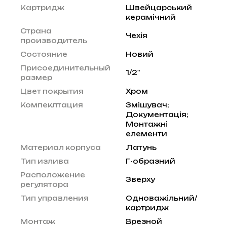
Картридж
Швейцарський
керамічний
Страна
Чехія
производитель
Состояние
Новий
Присоединительный
1/2"
размер
Цвет покрытия
Хром
Компеклтация
Змішувач;
Документація;
Монтажні
елементи
Материал корпуса
Латунь
Тип излива
Г-образний
Расположение
Зверху
регулятора
Тип управления
Одноважільний/
картридж
Монтаж
Врезной