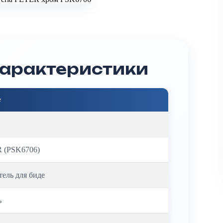
характеристики
е
 (PSK6706)
ель для биде
ь