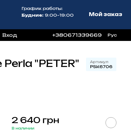
График работы:
Мой заказ
Будние:
9:00–19:00
Вход
+380671339669
Рус
Perla "PETER"
Артикул
PSK6706
2 640 грн
В наличии