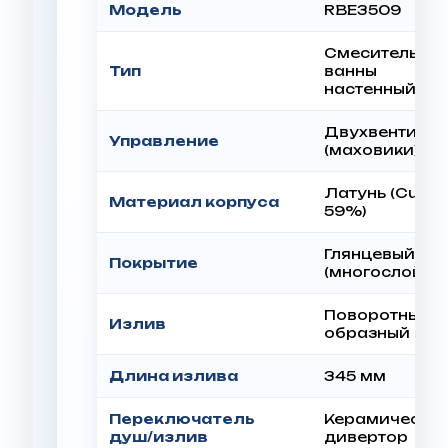
Модель
RBE3509
Смеситель дл
Тип
ванны
настенный
Двухвентильн
Управление
(маховики)
Латунь (Cu ≥
Материал корпуса
59%)
Глянцевый хр
Покрытие
(многослойно
Поворотный, Г
Излив
образный
Длина излива
345 мм
Переключатель
Керамически
душ/излив
дивертор