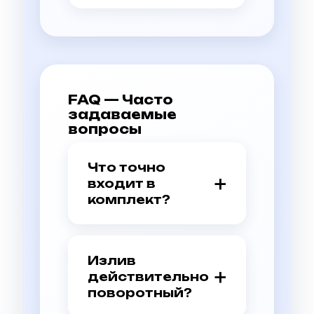
FAQ — Часто
задаваемые
вопросы
Что точно
входит в
комплект?
Смеситель, лейка,
металлический шланг
150 см, настенный
Излив
держатель, 2
действительно
эксцентрика, 2
поворотный?
декоративных чашки,