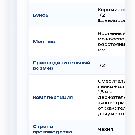
Керамически
Буксы
1/2"
(Швейцария)
Настенный,
межосевое
Монтаж
расстояние 1
мм
Присоединительный
1/2"
размер
Смеситель +
лейка + шланг
1,5 м +
Комплектация
держатель +
эксцентрики +
отражатели +
документаци
Страна
Чехия
производства