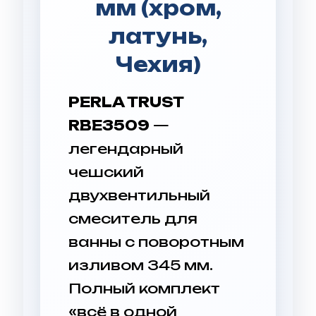
мм (хром,
латунь,
Чехия)
PERLA TRUST
RBE3509
—
легендарный
чешский
двухвентильный
смеситель для
ванны с поворотным
изливом 345 мм.
Полный комплект
«всё в одной