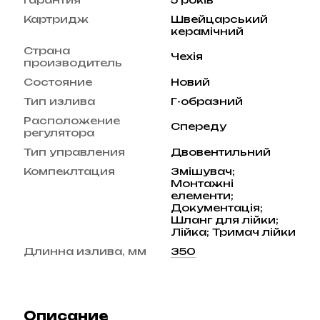
Картридж
Швейцарський
керамічний
Страна
Чехія
производитель
Состояние
Новий
Тип излива
Г-образний
Расположение
Спереду
регулятора
Тип управления
Двовентильний
Компеклтация
Змішувач;
Монтажні
елементи;
Документація;
Шланг для лійки;
Лійка; Тримач лійки
Длинна излива, мм
350
Описание