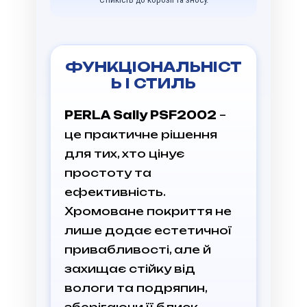
ФУНКЦІОНАЛЬНІСТ
Ь І СТИЛЬ
PERLA Sally PSF2002
–
це практичне рішення
для тих, хто цінує
простоту та
ефективність.
Хромоване покриття не
лише додає естетичної
привабливості, але й
захищає стійку від
вологи та подряпин,