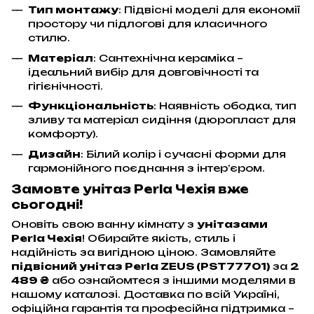
Тип монтажу
: Підвісні моделі для економії
простору чи підлогові для класичного
стилю.
Матеріал
: Сантехнічна кераміка –
ідеальний вибір для довговічності та
гігієнічності.
Функціональність
: Наявність ободка, тип
зливу та матеріал сидіння (дюропласт для
комфорту).
Дизайн
: Білий колір і сучасні форми для
гармонійного поєднання з інтер’єром.
Замовте унітаз Perla Чехія вже
сьогодні!
Оновіть свою ванну кімнату з
унітазами
Perla Чехія
! Обирайте якість, стиль і
надійність за вигідною ціною. Замовляйте
підвісний унітаз Perla ZEUS (PST77701)
за
2
489 ₴
або ознайомтеся з іншими моделями в
нашому каталозі. Доставка по всій Україні,
офіційна гарантія та професійна підтримка –