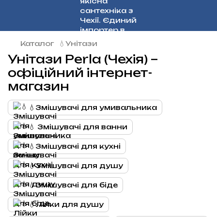
Каталог
💧Унітази
Унітази Perla (Чехія) –
офіційний інтернет-
магазин
💧Змішувачі для умивальника
💧 Змішувачі для ванни
💧Змішувачі для кухні
💧Змішувачі для душу
💧Змішувачі для біде
💧Лійки для душу