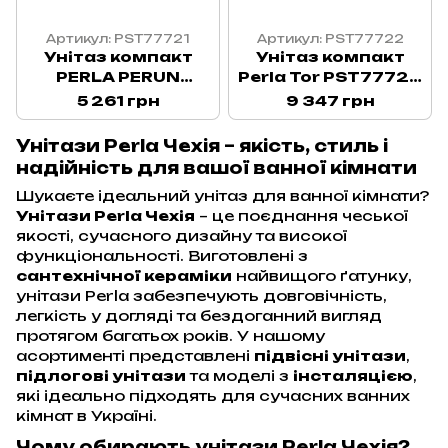
Артикул: PST77721
Артикул: PST77722
Унітаз компакт
Унітаз компакт
PERLA PERUN
Perla Tor PST77722
PST77721 (Чехія)
(Чехія) Біла
5 261 грн
9 347 грн
кераміка
Унітази Perla Чехія – якість, стиль і
надійність для вашої ванної кімнати
Шукаєте ідеальний унітаз для ванної кімнати?
Унітази Perla Чехія
– це поєднання чеської
якості, сучасного дизайну та високої
функціональності. Виготовлені з
сантехнічної кераміки
найвищого ґатунку,
унітази Perla забезпечують довговічність,
легкість у догляді та бездоганний вигляд
протягом багатьох років. У нашому
асортименті представлені
підвісні унітази
,
підлогові унітази
та моделі з
інсталяцією
,
які ідеально підходять для сучасних ванних
кімнат в Україні.
Чому обирають унітази Perla Чехія?