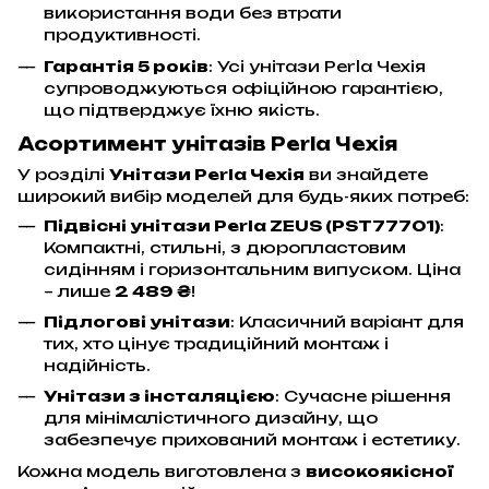
використання води без втрати
продуктивності.
Гарантія 5 років
: Усі унітази Perla Чехія
супроводжуються офіційною гарантією,
що підтверджує їхню якість.
Асортимент унітазів Perla Чехія
У розділі
Унітази Perla Чехія
ви знайдете
широкий вибір моделей для будь-яких потреб:
Підвісні унітази Perla ZEUS (PST77701)
:
Компактні, стильні, з дюропластовим
сидінням і горизонтальним випуском. Ціна
– лише
2 489 ₴
!
Підлогові унітази
: Класичний варіант для
тих, хто цінує традиційний монтаж і
надійність.
Унітази з інсталяцією
: Сучасне рішення
для мінімалістичного дизайну, що
забезпечує прихований монтаж і естетику.
Кожна модель виготовлена з
високоякісної