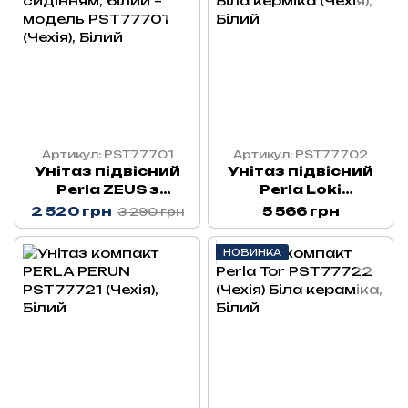
Артикул: PST77701
Артикул: PST77702
Унітаз підвісний
Унітаз підвісний
Perla ZEUS з
Perla Loki
сидінням, білий –
PST77702 Біла
2 520 грн
5 566 грн
3 290 грн
модель PST77701
керміка (Чехія)
(Чехія)
НОВИНКА