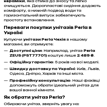
кераміки
, яка стійка до зносу та легко
очищується. Дюропластові сидіння додають
комфорту, а нижній подвод води та
горизонтальний випуск забезпечують
простоту встановлення.
Переваги покупки унітазів Perla в
Україні
Купуючи
унітази Perla Чехія
в нашому
магазині, ви отримуєте:
Доступні ціни
: Наприклад, унітаз
Perla
ZEUS (PST77701)
коштує лише
2 489 ₴
.
Офіційну гарантію
: 5 років на всі моделі.
Швидку доставку по Україні
: Київ, Львів,
Одеса, Дніпро, Харків та інші міста.
Професійну консультацію
: Наші фахівці
допоможуть обрати ідеальний унітаз для
вашої ванної кімнати.
Як обрати унітаз Perla?
Обираючи унітаз, зверніть увагу на: