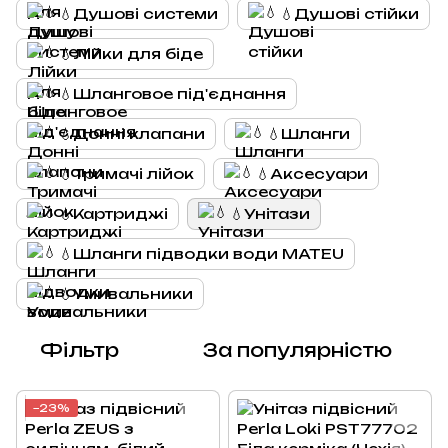
💧Душові системи
💧Душові стійки
💧Лійки для біде
💧Шланговое під'єднання
💧Донні клапани
💧Шланги
💧Тримачі лійок
💧Аксесуари
💧Картриджі
💧Унітази
💧Шланги підводки води MATEU
💧Умивальники
Фільтр
За популярністю
−23%