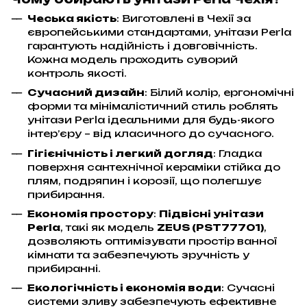
Чеська якість
: Виготовлені в Чехії за
європейськими стандартами, унітази Perla
гарантують надійність і довговічність.
Кожна модель проходить суворий
контроль якості.
Сучасний дизайн
: Білий колір, ергономічні
форми та мінімалістичний стиль роблять
унітази Perla ідеальними для будь-якого
інтер’єру – від класичного до сучасного.
Гігієнічність і легкий догляд
: Гладка
поверхня сантехнічної кераміки стійка до
плям, подряпин і корозії, що полегшує
прибирання.
Економія простору
:
Підвісні унітази
Perla
, такі як модель
ZEUS (PST77701)
,
дозволяють оптимізувати простір ванної
кімнати та забезпечують зручність у
прибиранні.
Екологічність і економія води
: Сучасні
системи зливу забезпечують ефективне