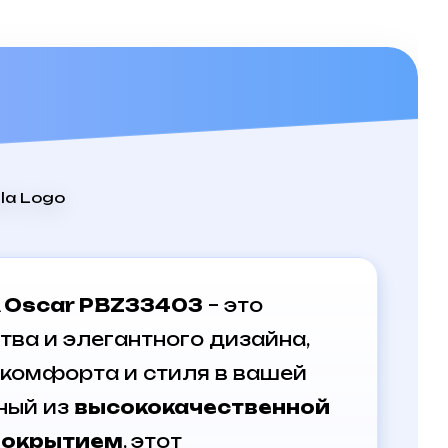
 Oscar PBZ33403
– это
ва и элегантного дизайна,
 комфорта и стиля в вашей
ный из
высококачественной
покрытием
, этот