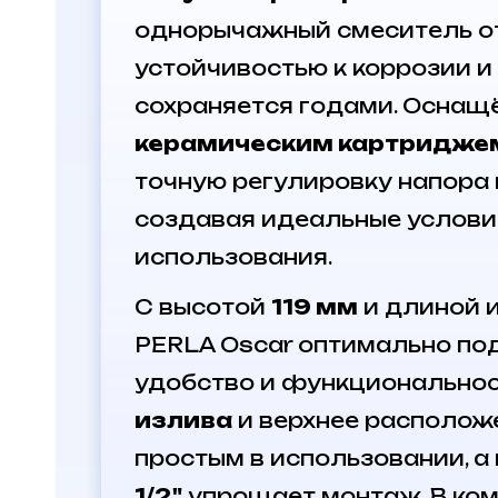
однорычажный смеситель от
устойчивостью к коррозии и
сохраняется годами. Осна
керамическим картридже
точную регулировку напора 
создавая идеальные услови
использования.
С высотой
119 мм
и длиной 
PERLA Oscar оптимально под
удобство и функциональнос
излива
и верхнее располож
простым в использовании, а
1/2"
упрощает монтаж. В ко