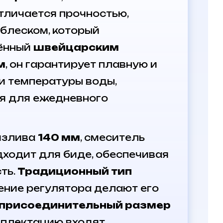
личается прочностью,
 блеском, который
щённый
швейцарским
м
, он гарантирует плавную и
и температуры воды,
я для ежедневного
излива
140 мм
, смеситель
ходит для биде, обеспечивая
ть.
Традиционный тип
ение регулятора делают его
присоединительный размер
мплектацию входят