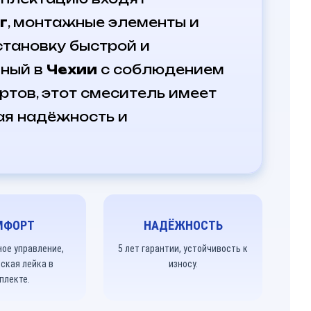
г
, монтажные элементы и
становку быстрой и
нный в
Чехии
с соблюдением
ртов, этот смеситель имеет
ая надёжность и
МФОРТ
НАДЁЖНОСТЬ
ое управление,
5 лет гарантии, устойчивость к
еская лейка в
износу.
плекте.