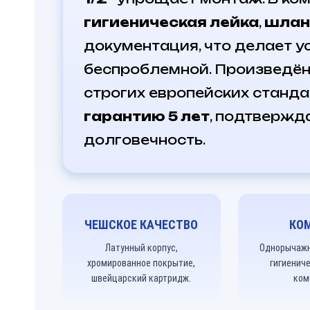
гигиеническая лейка
,
шлан
документация, что делает у
беспроблемной. Произведё
строгих европейских станда
гарантию 5 лет
, подтвержд
долговечность.
ЧЕШСКОЕ КАЧЕСТВО
КО
Латунный корпус,
Однорычажн
хромированное покрытие,
гигиенич
швейцарский картридж.
ком