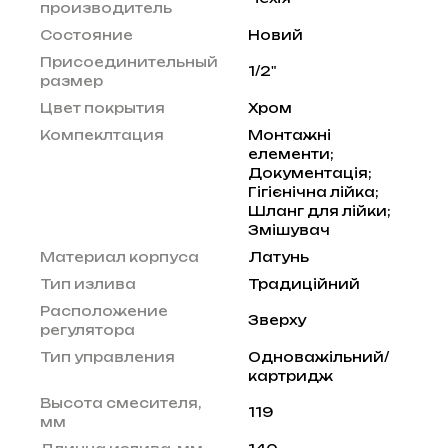
производитель
Состояние
Новий
Присоединительный
1/2"
размер
Цвет покрытия
Хром
Компеклтация
Монтажні
елементи;
Документація;
Гігієнічна лійка;
Шланг для лійки;
Змішувач
Материал корпуса
Латунь
Тип излива
Традиційний
Расположение
Зверху
регулятора
Тип управления
Одноважільний/
картридж
Высота смесителя,
119
мм