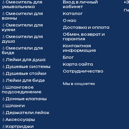
💧Смеситель для
Вход в личный
+
умывальника
кабинет
Пе
💧Смесители для
Каталог
ванны
О нас
💧Смесители для
Доставка и оплата
кухни
Обмен, возврат и
💧Смесители для
гарантия
душа
Контактная
💧Смесители для
информация
биде
Блог
💧Лейки для душа
Карта сайта
💧Душевые системы
Сотрудничество
💧Душевые стойки
💧Лейки для биде
Мы в соцсетях
💧Шланговое
подсоединение
💧Донные клапаны
💧Шланги
💧Держатели лейок
💧Аксессуары
💧Картриджи