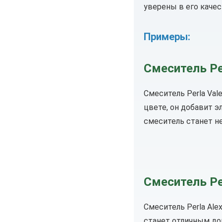
уверены в его качес
Примеры:
Смеситель Pe
Смеситель Perla Val
цвете, он добавит э
смеситель станет н
Смеситель Pe
Смеситель Perla Al
станет отличным до