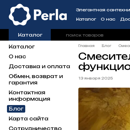
Перейти к основному контенту
Элегантная сантехни
Каталог
О нас
Дос
Контактная инфо
Каталог
Каталог
Главная
Блог
Смеси
Смесител
О нас
функцио
Доставка и оплата
Обмен, возврат и
13 января 2025
гарантия
Контактная
информация
Блог
Карта сайта
Сотрудничество