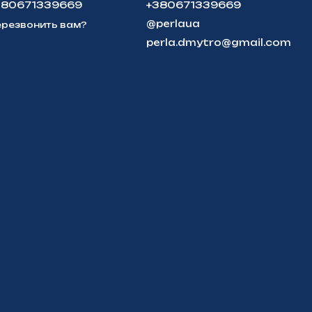
380671339669
+380671339669
@perlaua
резвонить вам?
perla.dmytro@gmail.com