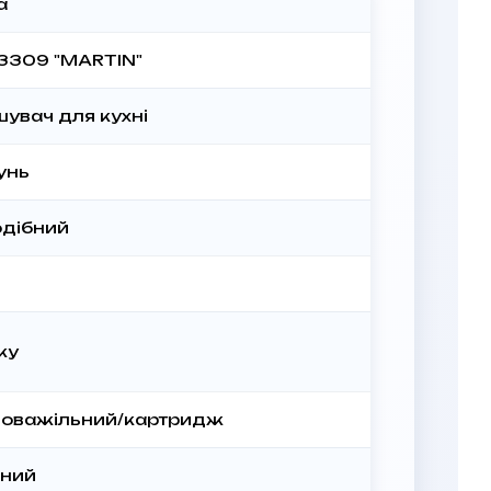
a
3309 "MARTIN"
шувач для кухні
унь
одібний
ку
оважільний/картридж
зний