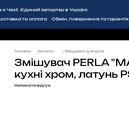
з Чехії. Єдиний імпортер в Україні.
оставка та оплата
Обмін, повернення та гарантія
ція
Блог
Співпраця
Головна
Каталог
💧Змішувачі для кухні
Змішувач PERLA "M
кухні хром, латунь
Написати відгук