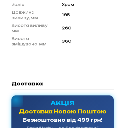
Колір
Хром
Довжина
185
виливу, мм
Висота виливу,
260
мм
Висота
360
змішувача, мм
Доставка
АКЦІЯ
Доставка Новою Поштою
Безкоштовно від 499 грн!
Perla (Чехія) — до 5 років гарантії