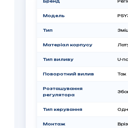
Бренд
Perl
Модель
PSY
Тип
Змі
Матеріал корпусу
Лат
Тип виливу
U-п
Поворотний вилив
Так
Розташування
Збо
регулятора
Тип керування
Одн
Монтаж
Врі