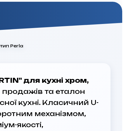
TIN" для кухні хром,
т продажів та еталон
сної кухні. Класичний U-
оротним механізмом,
ум-якості,