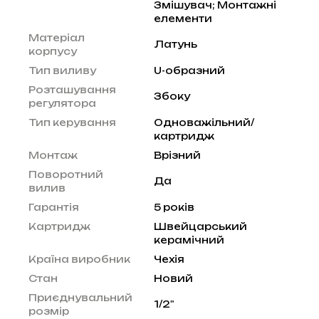
Змішувач; Монтажні
елементи
Матеріал
Латунь
корпусу
Тип виливу
U-образний
Розташування
Збоку
регулятора
Тип керування
Одноважільний/
картридж
Монтаж
Врізний
Поворотний
Да
вилив
Гарантія
5 років
Картридж
Швейцарський
керамічний
Країна виробник
Чехія
Стан
Новий
Приєднувальний
1/2"
розмір