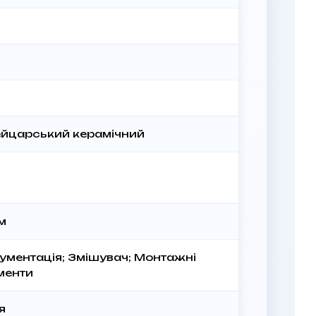
йцарський керамічний
м
ументація; Змішувач; Монтажні
менти
я