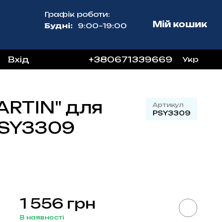
Графік роботи:
Мій кошик
Будні:
9:00–19:00
Вхід
+380671339669
Укр
ARTIN" для
Артикул
PSY3309
 PSY3309
1 556 грн
В наявності