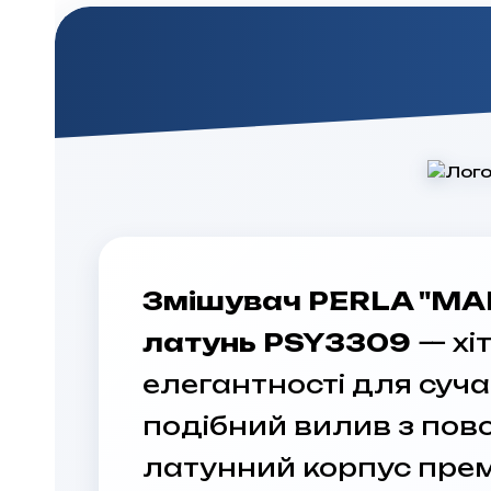
Змішувач PERLA "MAR
латунь PSY3309
— хі
елегантності для суча
подібний вилив з пов
латунний корпус премі