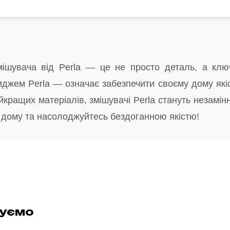
ішувача від Perla — це не просто деталь, а ключ
иджем Perla — означає забезпечити своєму дому якісн
кращих матеріалів, змішувачі Perla стануть незамінн
 дому та насолоджуйтесь бездоганною якістю!
дуємо