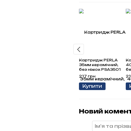
Картридж PERLA
К
35мм керамічний,
40
без ніжок PSA3501
бе
217 грн
21
Купити
Новий комен