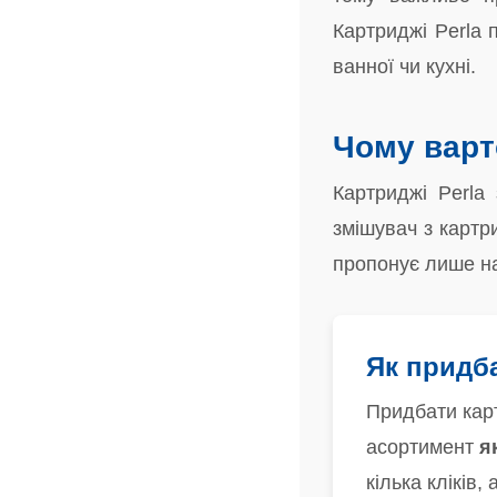
Картриджі Perla 
ванної чи кухні.
Чому варт
Картриджі Perla
змішувач з картр
пропонує лише н
Як придба
Придбати карт
асортимент
я
кілька кліків,