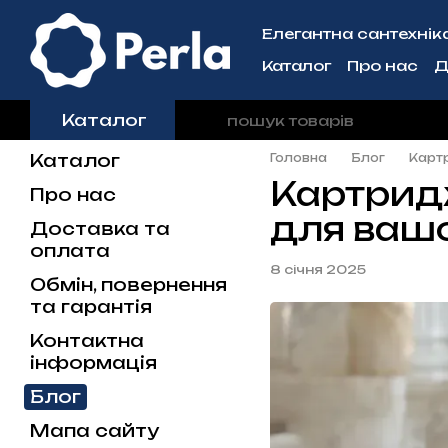
Перейти до основного контенту
Елегантна сантехніка 
Каталог
Про нас
Д
Контактна інформа
Каталог
Каталог
Головна
Блог
Картр
Картридж
Про нас
для вашо
Доставка та
оплата
8 січня 2025
Обмін, повернення
та гарантія
Контактна
інформація
Блог
Мапа сайту