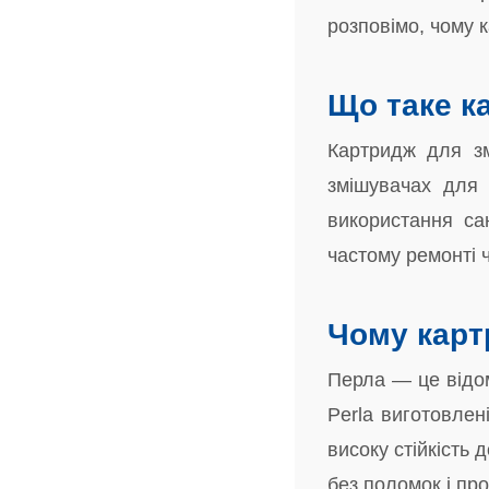
розповімо, чому 
Що таке к
Картридж для зм
змішувачах для 
використання са
частому ремонті ч
Чому карт
Перла — це відо
Perla виготовлен
високу стійкість 
без поломок і пр