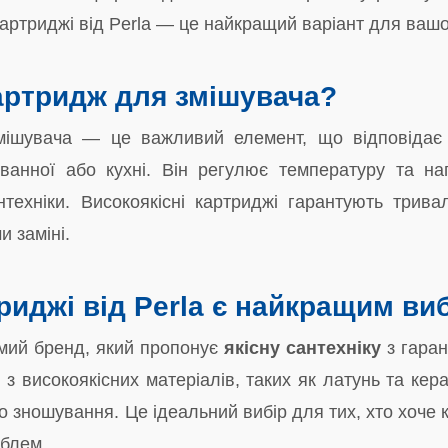
картриджі від Perla — це найкращий варіант для вашої
артридж для змішувача?
ішувача — це важливий елемент, що відповідає 
ванної або кухні. Він регулює температуру та на
нтехніки. Високоякісні картриджі гарантують три
и заміні.
риджі від Perla є найкращим в
мий бренд, який пропонує
якісну сантехніку
з гаран
і з високоякісних матеріалів, таких як латунь та ке
до зношування. Це ідеальний вибір для тих, хто хоче 
облем.