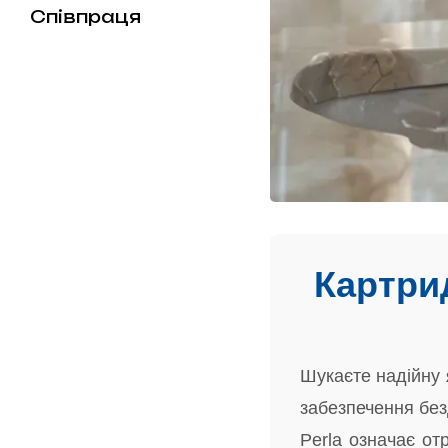
Співпраця
Картрид
Шукаєте надійну
забезпечення без
Perla означає от