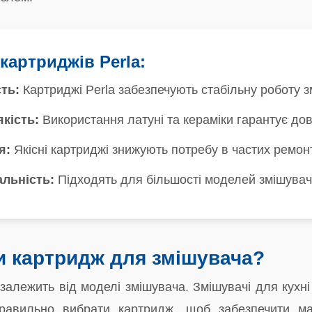
картриджів Perla:
сть:
Картриджі Perla забезпечують стабільну роботу зм
якість:
Використання латуні та кераміки гарантує довго
я:
Якісні картриджі знижують потребу в частих ремонт
альність:
Підходять для більшості моделей змішувачів
и картридж для змішувача?
залежить від моделі змішувача. Змішувачі для кухні 
авильно вибрати картридж, щоб забезпечити мак