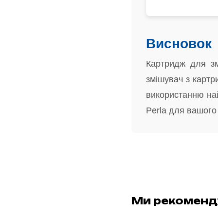
Висновок
Картридж для зм
змішувач з картр
використанню най
Perla для вашого
Ми рекомен