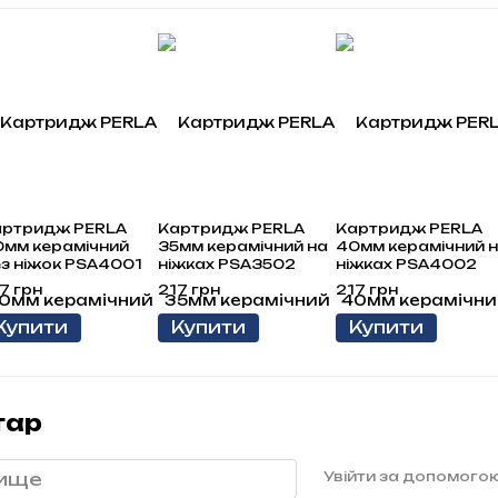
артридж PERLA
Картридж PERLA
Картридж PERLA
мм керамічний
35мм керамічний на
40мм керамічний 
з ніжок PSA4001
ніжках PSA3502
ніжках PSA4002
7 грн
217 грн
217 грн
Купити
Купити
Купити
тар
Увійти за допомого