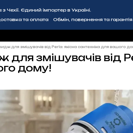
з Чехії. Єдиний імпортер в Україні.
оставка та оплата
Обмін, повернення та гарантія
ція
Блог
Співпраця
идж для змішувачів від Perla: якісна сантехніка для вашого д
 для змішувачів від Pe
го дому!