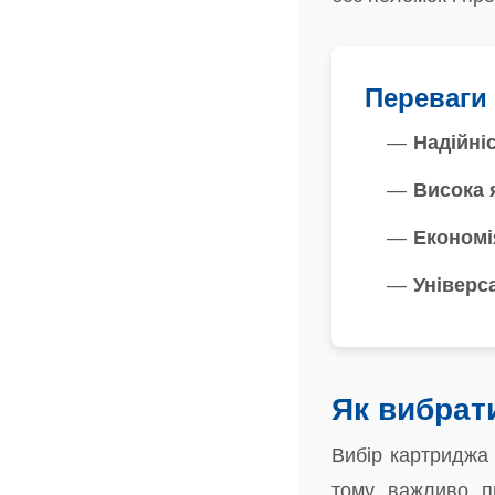
Переваги 
Надійні
Висока 
Економі
Універс
Як вибрат
Вибір картриджа 
тому важливо пр