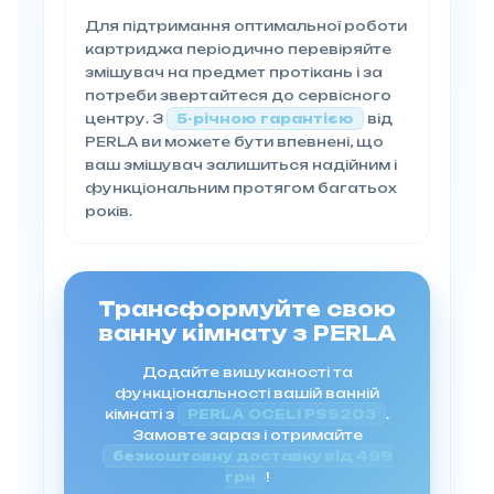
Для підтримання оптимальної роботи
картриджа періодично перевіряйте
змішувач на предмет протікань і за
потреби звертайтеся до сервісного
центру. З
5-річною гарантією
від
PERLA ви можете бути впевнені, що
ваш змішувач залишиться надійним і
функціональним протягом багатьох
років.
Трансформуйте свою
ванну кімнату з PERLA
Додайте вишуканості та
функціональності вашій ванній
кімнаті з
PERLA OCELI PSS203
.
Замовте зараз і отримайте
безкоштовну доставку від 499
грн
!