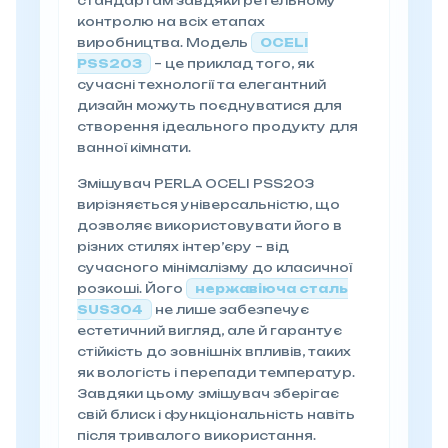
стандартам завдяки ретельному
контролю на всіх етапах
виробництва. Модель
OCELI
PSS203
– це приклад того, як
сучасні технології та елегантний
дизайн можуть поєднуватися для
створення ідеального продукту для
ванної кімнати.
Змішувач PERLA OCELI PSS203
вирізняється універсальністю, що
дозволяє використовувати його в
різних стилях інтер’єру – від
сучасного мінімалізму до класичної
розкоші. Його
нержавіюча сталь
SUS304
не лише забезпечує
естетичний вигляд, але й гарантує
стійкість до зовнішніх впливів, таких
як вологість і перепади температур.
Завдяки цьому змішувач зберігає
свій блиск і функціональність навіть
після тривалого використання.