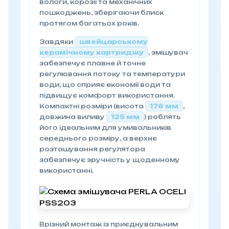
вологи, корозії та механічних
пошкоджень, зберігаючи блиск
протягом багатьох років.
Завдяки
швейцарському
керамічному картриджу
, змішувач
забезпечує плавне й точне
регулювання потоку та температури
води, що сприяє економії води та
підвищує комфорт використання.
Компактні розміри (висота
176 мм
,
довжина виливу
125 мм
) роблять
його ідеальним для умивальників
середнього розміру, а верхнє
розташування регулятора
забезпечує зручність у щоденному
використанні.
Врізний монтаж із приєднувальним