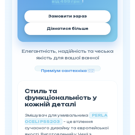
від 499 грн
!
Замовити зараз
Дізнатися більше
Елегантність, надійність та чеська
якість для вашої ванної
Преміум сантехніка 🇨🇿
Стиль та
функціональність у
кожній деталі
Змішувач для умивальника
PERLA
OCELI PSS203
– це втілення
сучасного дизайну та європейської
якості. Виготовлений у Чехії з