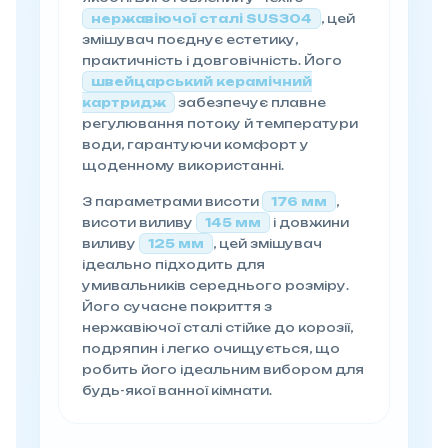
нержавіючої сталі SUS304
, цей
змішувач поєднує естетику,
практичність і довговічність. Його
швейцарський керамічний
картридж
забезпечує плавне
регулювання потоку й температури
води, гарантуючи комфорт у
щоденному використанні.
З параметрами висоти
176 мм
,
висоти виливу
145 мм
і довжини
виливу
125 мм
, цей змішувач
ідеально підходить для
умивальників середнього розміру.
Його сучасне покриття з
нержавіючої сталі стійке до корозії,
подряпин і легко очищується, що
робить його ідеальним вибором для
будь-якої ванної кімнати.