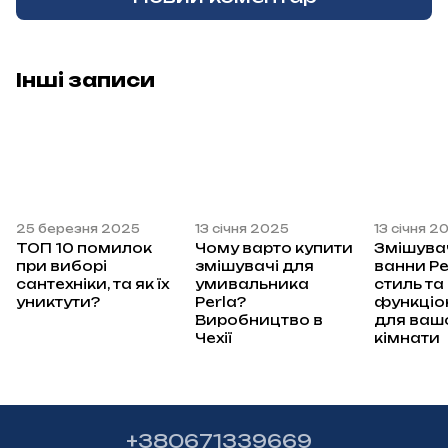
Інші записи
25 березня 2025
13 січня 2025
13 січня 2
ТОП 10 помилок
Чому варто купити
Змішува
при виборі
змішувачі для
ванни Pe
сантехніки, та як їх
умивальника
стиль та
униктути?
Perla?
функціо
Виробництво в
для вашо
Чехії
кімнати
+380671339669