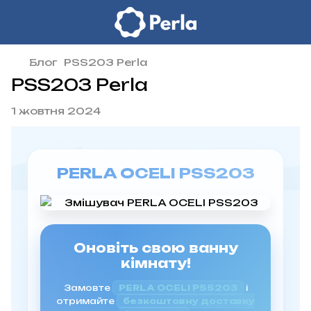
Блог
PSS203 Perla
PSS203 Perla
1 жовтня 2024
PERLA OCELI PSS203
Оновіть свою ванну
кімнату!
Замовте
PERLA OCELI PSS203
і
отримайте
безкоштовну доставку