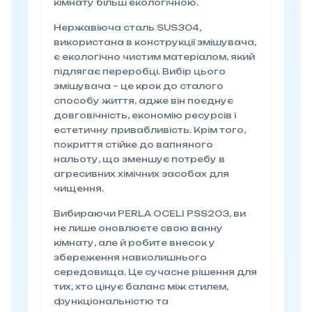
кімнату більш екологічною.
Нержавіюча сталь SUS304,
використана в конструкції змішувача,
є екологічно чистим матеріалом, який
підлягає переробці. Вибір цього
змішувача – це крок до сталого
способу життя, адже він поєднує
довговічність, економію ресурсів і
естетичну привабливість. Крім того,
покриття стійке до вапняного
нальоту, що зменшує потребу в
агресивних хімічних засобах для
чищення.
Вибираючи PERLA OCELI PSS203, ви
не лише оновлюєте свою ванну
кімнату, але й робите внесок у
збереження навколишнього
середовища. Це сучасне рішення для
тих, хто цінує баланс між стилем,
функціональністю та