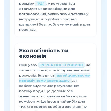
розміру
1/2"
. У комплекті ви
отримуєте все необхідне для
встановлення, включаючи детальну
інструкцію, що робить процес
швидким і безпроблемним навіть для
новачків.
Екологічність та
економія
Змішувач
PERLA OCELI PSS203
не
лише стильний, але й сприяє економії
ресурсів. Завдяки
швейцарському
керамічному картриджу
, він
забезпечує точне регулювання
потоку води, що допомагає
зменшити її споживання без втрати
комфорту. Це ідеальний вибір для
тих, хто прагне зробити свою ванну