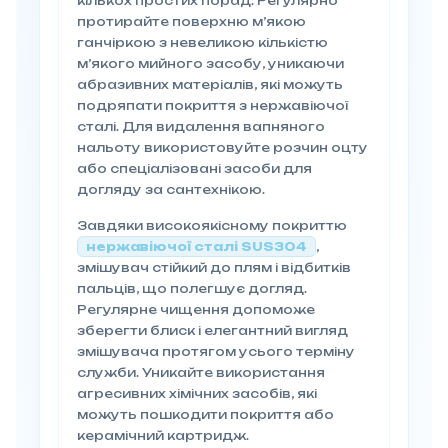
кількох простих порад. Регулярно
протирайте поверхню м’якою
ганчіркою з невеликою кількістю
м’якого мийного засобу, уникаючи
абразивних матеріалів, які можуть
подряпати покриття з нержавіючої
сталі. Для видалення вапняного
нальоту використовуйте розчин оцту
або спеціалізовані засоби для
догляду за сантехнікою.
Завдяки високоякісному покриттю
нержавіючої сталі SUS304
,
змішувач стійкий до плям і відбитків
пальців, що полегшує догляд.
Регулярне чищення допоможе
зберегти блиск і елегантний вигляд
змішувача протягом усього терміну
служби. Уникайте використання
агресивних хімічних засобів, які
можуть пошкодити покриття або
керамічний картридж.