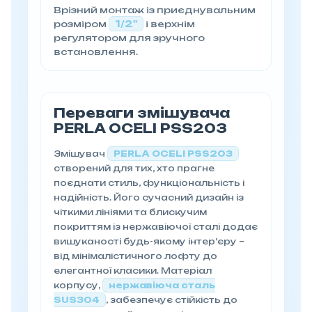
Врізний монтаж із приєднувальним
розміром
1/2"
і верхнім
регулятором для зручного
встановлення.
Переваги змішувача
PERLA OCELI PSS203
Змішувач
PERLA OCELI PSS203
створений для тих, хто прагне
поєднати стиль, функціональність і
надійність. Його сучасний дизайн із
чіткими лініями та блискучим
покриттям із нержавіючої сталі додає
вишуканості будь-якому інтер’єру –
від мінімалістичного лофту до
елегантної класики. Матеріал
корпусу,
нержавіюча сталь
SUS304
, забезпечує стійкість до