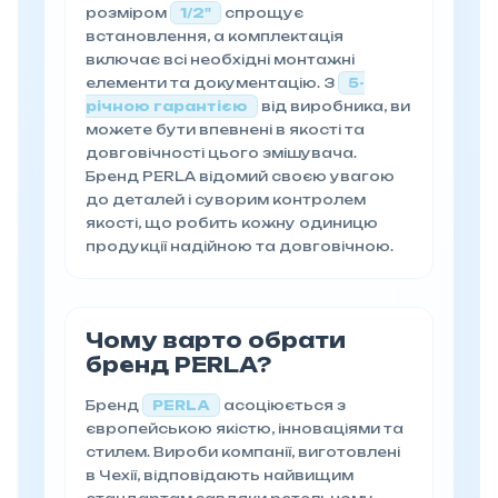
розміром
1/2"
спрощує
встановлення, а комплектація
включає всі необхідні монтажні
елементи та документацію. З
5-
річною гарантією
від виробника, ви
можете бути впевнені в якості та
довговічності цього змішувача.
Бренд PERLA відомий своєю увагою
до деталей і суворим контролем
якості, що робить кожну одиницю
продукції надійною та довговічною.
Чому варто обрати
бренд PERLA?
Бренд
PERLA
асоціюється з
європейською якістю, інноваціями та
стилем. Вироби компанії, виготовлені
в Чехії, відповідають найвищим