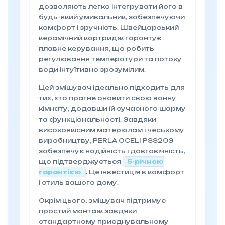
дозволяють легко інтегрувати його в
будь-який умивальник, забезпечуючи
комфорт і зручність. Швейцарський
керамічний картридж гарантує
плавне керування, що робить
регулювання температури та потоку
води інтуїтивно зрозумілим.
Цей змішувач ідеально підходить для
тих, хто прагне оновити свою ванну
кімнату, додавши їй сучасного шарму
та функціональності. Завдяки
високоякісним матеріалам і чеському
виробництву, PERLA OCELI PSS203
забезпечує надійність і довговічність,
що підтверджується
5-річною
гарантією
. Це інвестиція в комфорт
і стиль вашого дому.
Окрім цього, змішувач підтримує
простий монтаж завдяки
стандартному приєднувальному